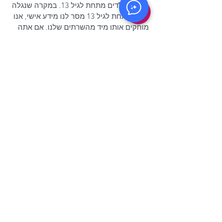
מזהה מילדים מתחת לגיל 13. במקרה שנגלה
שילד מתחת לגיל 13 מסר לנו מידע אישי, אנו
מוחקים אותו מיד מהשרתים שלנו. אם אתה
הורה או אפוטרופוס ואתה מודע לכך שילדך
מסר לנו מידע אישי, אנא צור איתנו קשר על
מנת שנוכל לבצע פעולות נחוצות.
שינויים במדיניות פרטיות זו
אנו עשויים לעדכן את מדיניות הפרטיות שלנו
מעת לעת. לפיכך, אנו ממליצים לך לעיין בדף
זה מעת לעת בכל שינוי. אנו נודיע לך על כל
שינוי על ידי פרסום מדיניות הפרטיות החדשה
בדף זה. שינויים אלה נכנסים לתוקף באופן
מיידי, לאחר פרסומם בדף זה.
צור קשר
אם יש לך שאלות או הצעות בנוגע למדיניות
הפרטיות שלנו, אל תהסס לפנות אלינו.